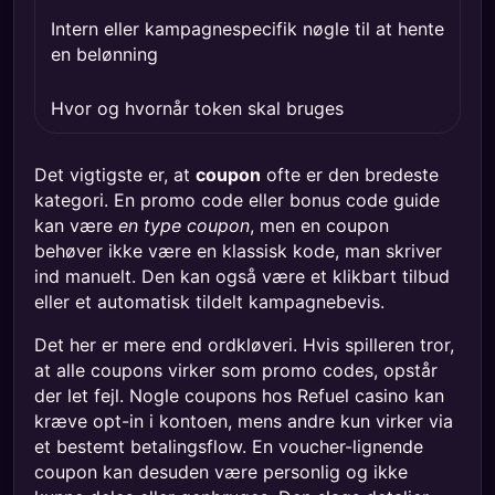
Intern eller kampagnespecifik nøgle til at hente
en belønning
Hvor og hvornår token skal bruges
Det vigtigste er, at
coupon
ofte er den bredeste
kategori. En promo code eller
bonus code guide
kan være
en type coupon
, men en coupon
behøver ikke være en klassisk kode, man skriver
ind manuelt. Den kan også være et klikbart tilbud
eller et automatisk tildelt kampagnebevis.
Det her er mere end ordkløveri. Hvis spilleren tror,
at alle coupons virker som promo codes, opstår
der let fejl. Nogle coupons hos Refuel casino kan
kræve opt-in i kontoen, mens andre kun virker via
et bestemt betalingsflow. En voucher-lignende
coupon kan desuden være personlig og ikke