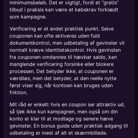
minimumsbeløb. Det er vigtigt, fordi et “gratis”
tilbud i praksis kan være et købskrav forklædt
som kampagne.
Verificering er et andet praktisk punkt. Selve
couponen kan ofte aktiveres uden fuld
dokumentkontrol, men udbetaling af gevinster vil
normalt kræve identitetskontrol. Hvis gevinsten
fra couponen omdannes til hævbar saldo, kan
manglende verificering forsinke eller blokere
processen. Det betyder ikke, at couponen er
værdiløs, men det betyder, at den reelle nytte
først viser sig, når kontoen kan bruges uden
friktion.
Mit råd er enkelt: hvis en coupon ser attraktiv ud,
så tjek ikke kun kampagnen, men også om din
konto er klar til at modtage og senere hæve
gevinster. En
bonus guide
uden praktisk adgang til
udbetaling er mest af alt et skærmbillede.