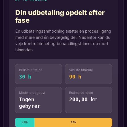
Din udbetaling opdelt efter
fase
En udbetalingsanmodning sætter en proces i gang
med mere end én bevægelig del. Nedenfor kan du
veje kontroltrinnet og behandlingstrinnet op mod
hinanden.
Bedste tilfælde
Værste tilfælde
30 h
90 h
Modelleret gebyr
Estimeret netto
Ingen
200,00 kr
gebyrer
18h
72h