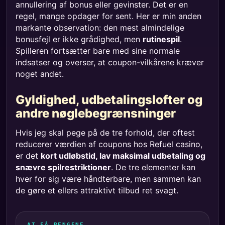
annullering af bonus eller gevinster. Det er en
regel, mange opdager for sent. Her er min anden
markante observation: den mest almindelige
bonusfejl er ikke grådighed, men
rutinespil
.
Spilleren fortsætter bare med sine normale
indsatser og overser, at coupon-vilkårene kræver
noget andet.
Gyldighed, udbetalingslofter og
andre nøglebegrænsninger
Hvis jeg skal pege på de tre forhold, der oftest
reducerer værdien af coupons hos Refuel casino,
er det
kort udløbstid, lav maksimal udbetaling og
snævre spilrestriktioner
. De tre elementer kan
hver for sig være håndterbare, men sammen kan
de gøre et ellers attraktivt tilbud ret svagt.
AT FÅ PENGENE