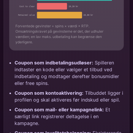
Cost to clear
19,20 kr
Retained value
28,80 kr
Forventede gevinster = spins × værdi × RTP.
Omsætningskravet på gevinsterne er det, der udhuler
værdien; en lav maks. udbetaling kan begrænse den
yderligere.
Coupon som indbetalingsudløser:
Spilleren
indtaster en kode eller vælger et tilbud ved
indbetaling og modtager derefter bonusmidler
eller free spins.
Coupon som kontoaktivering:
Tilbuddet ligger i
profilen og skal aktiveres før indskud eller spil.
Coupon som mail- eller kampagnelink:
Et
særligt link registrerer deltagelse i en
kampagne.
Coupon som loyalitetsbelønning:
Eksisterende