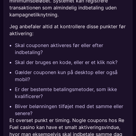
minimumsbeløbet. Systemet kan registrere
transaktionen som almindelig indbetaling uden
kampagnetilknytning.
Jeg anbefaler altid at kontrollere disse punkter før
aktivering:
Skal couponen aktiveres før eller efter
indbetaling?
Skal der bruges en kode, eller er et klik nok?
Gælder couponen kun på desktop eller også
mobil?
Er der bestemte betalingsmetoder, som ikke
kvalificerer?
Bliver belønningen tilføjet med det samme eller
senere?
Et overset punkt er timing. Nogle coupons hos Re
Fuel casino kan have et smalt aktiveringsvindue,
hvor man eksempelvis skal indbetale samme dag