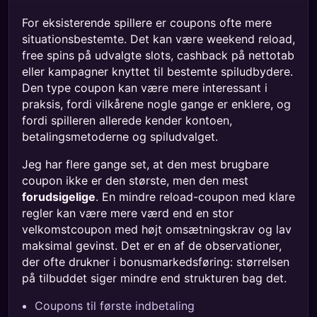
For eksisterende spillere er coupons ofte mere
situationsbestemte. Det kan være weekend reload,
free spins på udvalgte slots, cashback på nettotab
eller kampagner knyttet til bestemte spiludbydere.
Den type coupon kan være mere interessant i
praksis, fordi vilkårene nogle gange er enklere, og
fordi spilleren allerede kender kontoen,
betalingsmetoderne og spiludvalget.
Jeg har flere gange set, at den mest brugbare
coupon ikke er den største, men den mest
forudsigelige
. En mindre reload-coupon med klare
regler kan være mere værd end en stor
velkomstcoupon med højt omsætningskrav og lav
maksimal gevinst. Det er en af de observationer,
der ofte drukner i bonusmarkedsføring: størrelsen
på tilbuddet siger mindre end strukturen bag det.
Coupons til første indbetaling