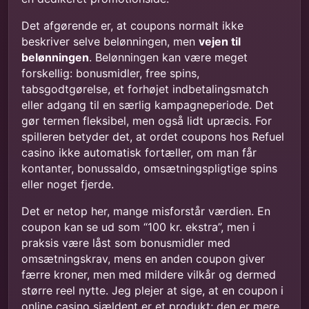
Det afgørende er, at coupons normalt ikke
beskriver selve belønningen, men
vejen til
belønningen
. Belønningen kan være meget
forskellig: bonusmidler, free spins,
tabsgodtgørelse, et forhøjet indbetalingsmatch
eller adgang til en særlig kampagneperiode. Det
gør termen fleksibel, men også lidt upræcis. For
spilleren betyder det, at ordet coupons hos Refuel
casino ikke automatisk fortæller, om man får
kontanter, bonussaldo, omsætningspligtige spins
eller noget fjerde.
Det er netop her, mange misforstår værdien. En
coupon kan se ud som “100 kr. ekstra”, men i
praksis være låst som bonusmidler med
omsætningskrav, mens en anden coupon giver
færre kroner, men med mildere vilkår og dermed
større reel nytte. Jeg plejer at sige, at en coupon i
online casino sjældent er et produkt; den er mere