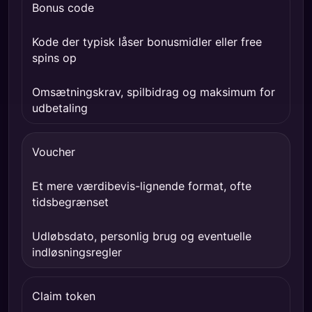
Bonus code
Kode der typisk låser bonusmidler eller free
spins op
Omsætningskrav, spilbidrag og maksimum for
udbetaling
Voucher
Et mere værdibevis-lignende format, ofte
tidsbegrænset
Udløbsdato, personlig brug og eventuelle
indløsningsregler
Claim token