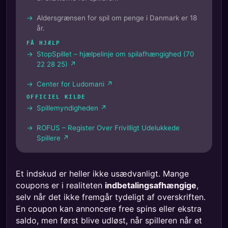
Aldersgrænsen for spil om penge i Danmark er 18
år.
FÅ HJÆLP
StopSpillet – hjælpelinje om spilafhængighed (70
22 28 25) ↗
Center for Ludomani ↗
OFFICIEL KILDE
Spillemyndigheden ↗
ROFUS – Register Over Frivilligt Udelukkede
Spillere ↗
Et indskud er heller ikke usædvanligt. Mange
coupons er i realiteten
indbetalingsafhængige
,
selv når det ikke fremgår tydeligt af overskriften.
En coupon kan annoncere free spins eller ekstra
saldo, men først blive udløst, når spilleren når et