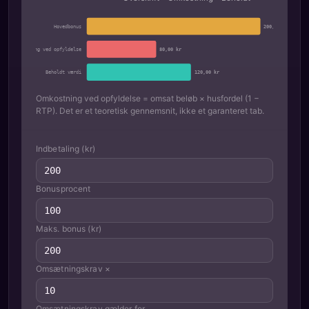
Hovedbonus
200,00 kr
Omkostning ved opfyldelse
80,00 kr
Beholdt værdi
120,00 kr
Omkostning ved opfyldelse = omsat beløb × husfordel (1 −
RTP). Det er et teoretisk gennemsnit, ikke et garanteret tab.
Indbetaling (kr)
Bonusprocent
Maks. bonus (kr)
Omsætningskrav ×
Omsætningskrav gælder for